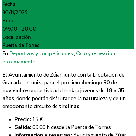
Fecha
30/11/2025
Hora
09:00 -
20:00
Localización
Puerta de Torres
,
,
En
Deportivos y competiciones
Ocio y recreación
Próximamente
El Ayuntamiento de Zújar, junto con la Diputación de
Granada, organiza para el próximo
domingo 30 de
noviembre
una actividad dirigida a jóvenes de
18 a 35
años
, donde podrán disfrutar de la naturaleza y de un
emocionante circuito de
tirolinas
.
Precio:
15 €
Salida:
09:00 h desde la Puerta de Torres
Información y reservas:
Ayuntamiento de Zújar